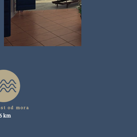
ost od mora
6 km