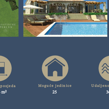
Moguće jedinice
Udaljen
 posjeda
4 m²
25
3