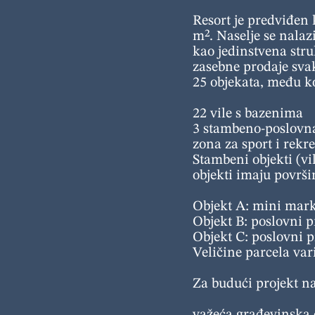
Resort je predviđen 
m². Naselje se nalazi
kao jedinstvena str
zasebne prodaje svak
25 objekata, među k
22 vile s bazenima
3 stambeno-poslovna
zona za sport i rekr
Stambeni objekti (v
objekti imaju površi
Objekt A: mini marke
Objekt B: poslovni p
Objekt C: poslovni p
Veličine parcela var
Za budući projekt nas