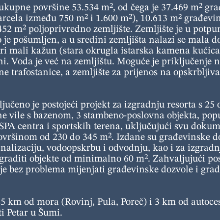
 ukupne površine 53.534 m², od čega je 37.469 m² gra
arcela između 750 m² i 1.600 m²), 10.613 m² građevin
.452 m² poljoprivredno zemljište. Zemljište je u potp
e pošumljen, a u sredini zemljišta nalazi se mala do
ari mali kažun (stara okrugla istarska kamena kućica)
ni. Voda je već na zemljištu. Moguće je priključenje 
 trafostanice, a zemljište za prijenos na opskrbljiva
jučeno je postojeći projekt za izgradnju resorta s 25 
e vile s bazenom, 3 stambeno-poslovna objekta, popu
SPA centra i sportskih terena, uključujući svu doku
 površinom od 230 do 345 m². Izdane su građevinske do
analizaciju, vodoopskrbu i odvodnju, kao i za izgradn
 graditi objekte od minimalno 60 m². Zahvaljujući p
e bez problema mijenjati građevinske dozvole i grad
25 km od mora (Rovinj, Pula, Poreč) i 3 km od autoces
i Petar u Šumi.