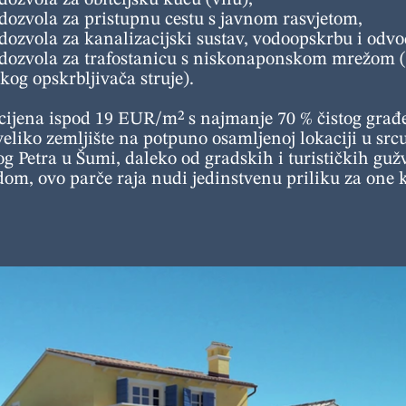
ozvola za obiteljsku kuću (vilu),
dozvola za pristupnu cestu s javnom rasvjetom,
ozvola za kanalizacijski sustav, vodoopskrbu i odvo
dozvola za trafostanicu s niskonaponskom mrežom (z
og opskrbljivača struje).
cijena ispod 19 EUR/m² s najmanje 70 % čistog građe
eliko zemljište na potpuno osamljenoj lokaciji u srcu 
tog Petra u Šumi, daleko od gradskih i turističkih gu
om, ovo parče raja nudi jedinstvenu priliku za one ko