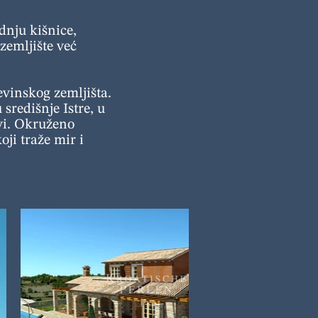
dnju kišnice,
emljište već
vinskog zemljišta.
središnje Istre, u
žvi. Okruženo
ji traže mir i