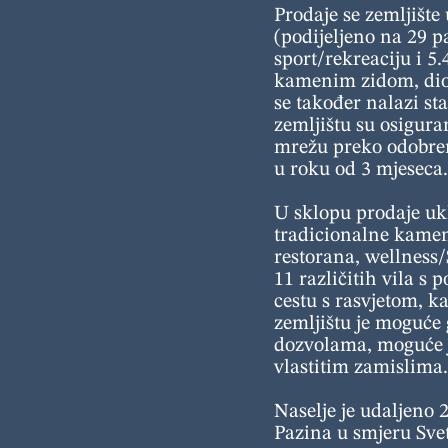
Prodaje se zemljište
(podijeljeno na 29 p
sport/rekreaciju i 5
kamenim zidom, dio j
se također nalazi st
zemljištu su osigura
mrežu preko odobrene
u roku od 3 mjeseca.
U sklopu prodaje ukl
tradicionalne kamen
restorana, wellness/
11 različitih vila s
cestu s rasvjetom, k
zemljištu je moguće
dozvolama, moguće j
vlastitim zamislima.
Naselje je udaljeno 
Pazina u smjeru Svet