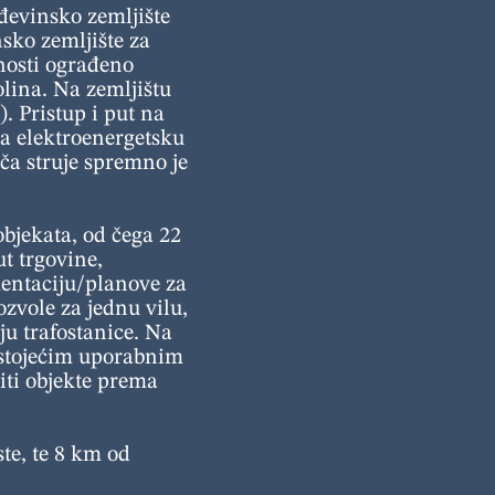
đevinsko zemljište
sko zemljište za
unosti ograđeno
lina. Na zemljištu
. Pristup i put na
na elektroenergetsku
ča struje spremno je
objekata, od čega 22
t trgovine,
mentaciju/planove za
zvole za jednu vilu,
ju trafostanice. Na
ostojećim uporabnim
iti objekte prema
te, te 8 km od