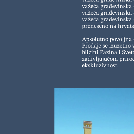
važeća građevinska d
važeća građevinska 
važeća građevinska d
važeća građevinska 
preneseno na hrvatsk
Apsolutno povoljna 
Prodaje se izuzetno v
blizini Pazina i Sve
zadivljujućom prirod
ekskluzivnost.