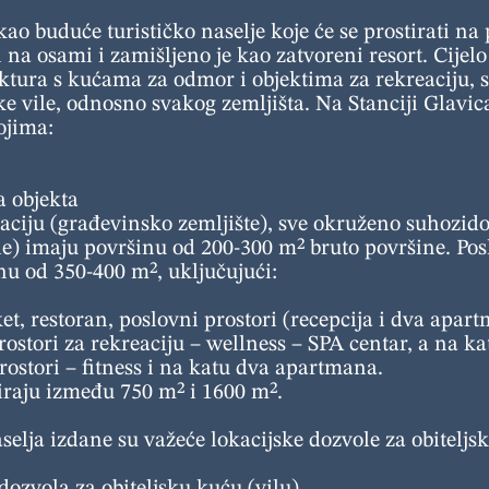
kao buduće turističko naselje koje će se prostirati na
 na osami i zamišljeno je kao zatvoreni resort. Cijelo
uktura s kućama za odmor i objektima za rekreaciju,
e vile, odnosno svakog zemljišta. Na Stanciji Glavic
ojima:
 objekta
eaciju (građevinsko zemljište), sve okruženo suhozid
ile) imaju površinu od 200-300 m² bruto površine. Po
nu od 350-400 m², uključujući:
t, restoran, poslovni prostori (recepcija i dva apar
rostori za rekreaciju – wellness – SPA centar, a na 
rostori – fitness i na katu dva apartmana.
iraju između 750 m² i 1600 m².
elja izdane su važeće lokacijske dozvole za obiteljske