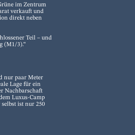
 Grüne im Zentrum
rat verkauft und
ion direkt neben
hlossener Teil – und
g (M1/3).“
nd nur paar Meter
ale Lage für ein
er Nachbarschaft
n dem Luxus-Camp
elbst ist nur 250