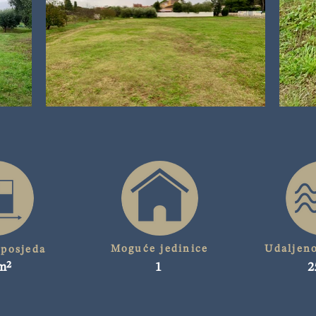
Moguće jedinice
Udaljen
 posjeda
m²
1
2