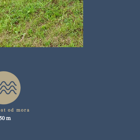
ost od mora
50 m