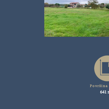
Površina
641 