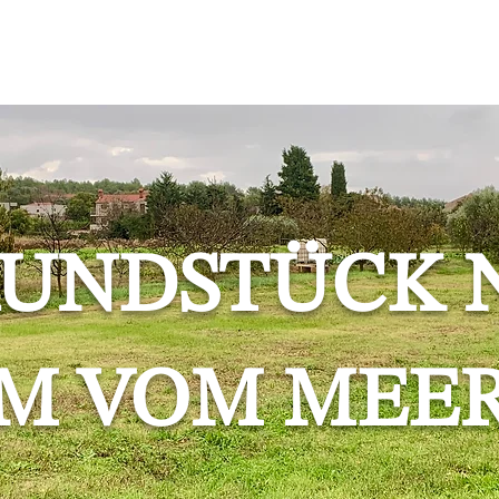
AJA
TURIZAM
BLOG
O NAMA
KONTAKT
UNDSTÜCK N
M VOM MEE