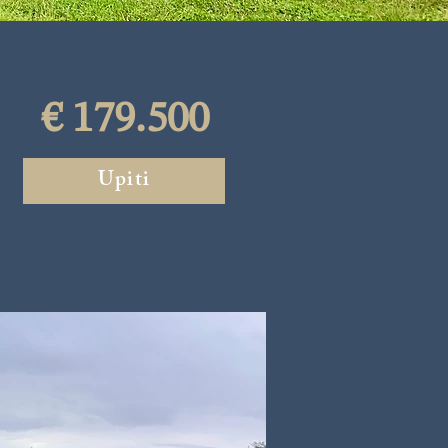
€ 179.500
Upiti