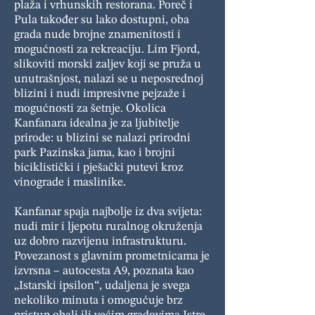
plaža i vrhunskih restorana. Poreč i
Pula također su lako dostupni, oba
grada nude brojne znamenitosti i
mogućnosti za rekreaciju. Lim Fjord,
slikoviti morski zaljev koji se pruža u
unutrašnjost, nalazi se u neposrednoj
blizini i nudi impresivne pejzaže i
mogućnosti za šetnje. Okolica
Kanfanara idealna je za ljubitelje
prirode: u blizini se nalazi prirodni
park Pazinska jama, kao i brojni
biciklistički i pješački putevi kroz
vinograde i maslinike.
Kanfanar spaja najbolje iz dva svijeta:
nudi mir i ljepotu ruralnog okruženja
uz dobro razvijenu infrastrukturu.
Povezanost s glavnim prometnicama je
izvrsna – autocesta A9, poznata kao
„Istarski ipsilon“, udaljena je svega
nekoliko minuta i omogućuje brz