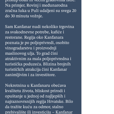
pristup obali ili većim gradovima Istre.
Na primjer, Rovinj i međunarodna
zračna luka u Puli udaljeni su svega 20
do 30 minuta vožnje.
Sam Kanfanar nudi nekoliko trgovina
za svakodnevne potrebe, kafiće i
restorane. Regija oko Kanfanara
poznata je po poljoprivredi, osobito
vinogradarstvu i proizvodnji
maslinovog ulja. To grad čini
atraktivnim za mala poljoprivredna i
turistička poduzeća. Blizina brojnih
turističkih atrakcija čini Kanfanar
zanimljivim i za investitore.
Nekretnina u Kanfanaru obećava
kvalitetu života, bliskost prirodi i
opuštanje u jednoj od najljepših i
najraznovrsnijih regija Hrvatske. Bilo
da tražite kuću za odmor, stalno
prebivalište ili investiciju – Kanfanar