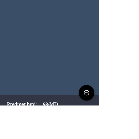
Predmet broj:
98-MD
Kontakt
Danijela Nedučić
+49 163 9050325