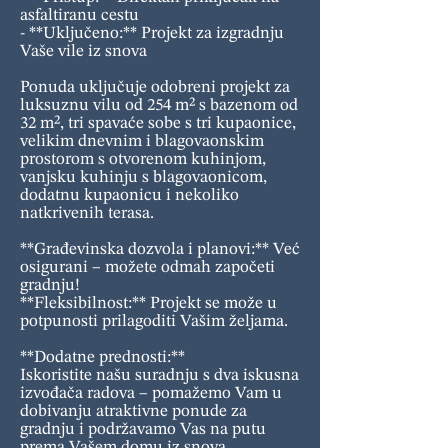
asfaltiranu cestu
- **Uključeno:** Projekt za izgradnju
Vaše vile iz snova
Ponuda uključuje odobreni projekt za
luksuznu vilu od 254 m² s bazenom od
32 m², tri spavaće sobe s tri kupaonice,
velikim dnevnim i blagovaonskim
prostorom s otvorenom kuhinjom,
vanjsku kuhinju s blagovaonicom,
dodatnu kupaonicu i nekoliko
natkrivenih terasa.
**Građevinska dozvola i planovi:** Već
osigurani – možete odmah započeti
gradnju!
**Fleksibilnost:** Projekt se može u
potpunosti prilagoditi Vašim željama.
**Dodatne prednosti:**
Iskoristite našu suradnju s dva iskusna
izvođača radova – pomažemo Vam u
dobivanju atraktivne ponude za
gradnju i podržavamo Vas na putu
prema Vašem domu iz snova.