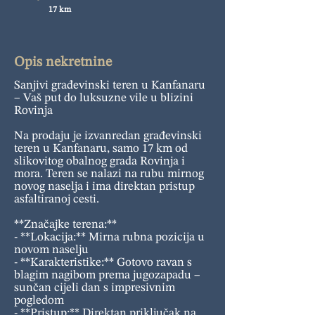
17 km
Opis nekretnine
Sanjivi građevinski teren u Kanfanaru
– Vaš put do luksuzne vile u blizini
Rovinja
Na prodaju je izvanredan građevinski
teren u Kanfanaru, samo 17 km od
slikovitog obalnog grada Rovinja i
mora. Teren se nalazi na rubu mirnog
novog naselja i ima direktan pristup
asfaltiranoj cesti.
**Značajke terena:**
- **Lokacija:** Mirna rubna pozicija u
novom naselju
- **Karakteristike:** Gotovo ravan s
blagim nagibom prema jugozapadu –
sunčan cijeli dan s impresivnim
pogledom
- **Pristup:** Direktan priključak na