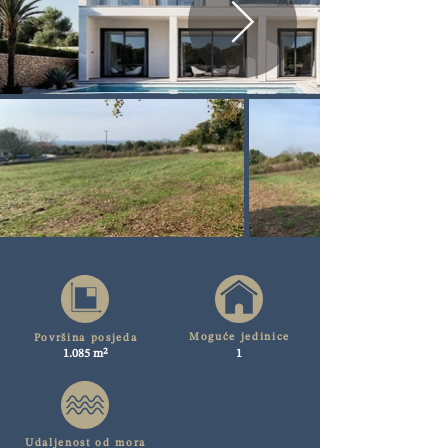
Moguće jedinice
Površina posjeda
1.085 m²
1
Udaljenost od mora