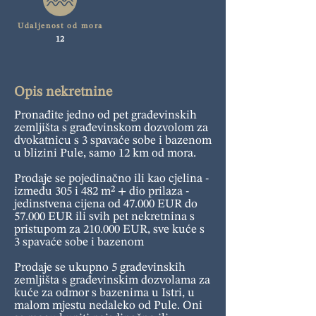
Udaljenost od mora
12
Opis nekretnine
Pronađite jedno od pet građevinskih
zemljišta s građevinskom dozvolom za
dvokatnicu s 3 spavaće sobe i bazenom
u blizini Pule, samo 12 km od mora.
Prodaje se pojedinačno ili kao cjelina -
između 305 i 482 m² + dio prilaza -
jedinstvena cijena od 47.000 EUR do
57.000 EUR ili svih pet nekretnina s
pristupom za 210.000 EUR, sve kuće s
3 spavaće sobe i bazenom
Prodaje se ukupno 5 građevinskih
zemljišta s građevinskim dozvolama za
kuće za odmor s bazenima u Istri, u
malom mjestu nedaleko od Pule. Oni