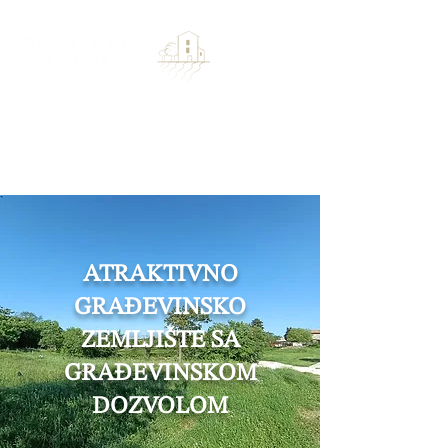
ATRAKTIVNO
GRAĐEVINSKO
ZEMLJIŠTE SA
GRAĐEVINSKOM
DOZVOLOM