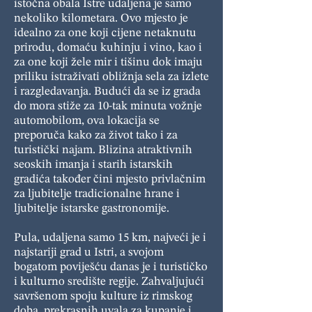
istočna obala Istre udaljena je samo
nekoliko kilometara. Ovo mjesto je
idealno za one koji cijene netaknutu
prirodu, domaću kuhinju i vino, kao i
za one koji žele mir i tišinu dok imaju
priliku istraživati obližnja sela za izlete
i razgledavanja. Budući da se iz grada
do mora stiže za 10-tak minuta vožnje
automobilom, ova lokacija se
preporuča kako za život tako i za
turistički najam. Blizina atraktivnih
seoskih imanja i starih istarskih
gradića također čini mjesto privlačnim
za ljubitelje tradicionalne hrane i
ljubitelje istarske gastronomije.
Pula, udaljena samo 15 km, najveći je i
najstariji grad u Istri, a svojom
bogatom poviješću danas je i turističko
i kulturno središte regije. Zahvaljujući
savršenom spoju kulture iz rimskog
doba, prekrasnih uvala za kupanje i