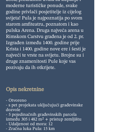
moderne turističke ponude, svake
godine privlači posjetitelje iz cijelog
svijeta! Pula je najpoznatija po svom
starom amfiteatru, poznatom i kao
pulska Arena. Druga najveća arena u
Rimskom Carstvu građena je od 2. pr.
Izgrađen između 1400. godine prije
Krista i 1400. godine nove ere i šesti je
najveći te vrste na svijetu. Brojne su i
druge znamenitosti Pule koje vas
pozivaju da ih otkrijete.
Opis nekretnine
- Otvoreno
- s pet projekata uključujući građevinske
dozvole
- 5 pojedinačnih građevinskih parcela
između 305 i 482 m² + pristup zemljištu
- Udaljenost od mora: 12
- Zračna luka Pula: 15 km