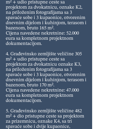
m² + udio pristupne ceste sa
projektom za dvokatnicu, oznake K2,
na priloženim fotografijama sa 3
spavaće sobe i 3 kupaonice, otvorenim
dnevnim dijelom i kuhinjom, terasom i
bazenom, bruto 165 m².
Cijena navedene nekretnine: 52.000
eura sa kompletnom projektnom
dokumentacijom.
4. Građevinsko zemljište veličine 305
m² + udio pristupne ceste sa
projektom za dvokatnicu oznake K3,
na priloženim fotografijama sa 3
spavaće sobe i 3 kupaonice, otvorenim
dnevnim dijelom i kuhinjom, terasom i
bazenom, bruto 170 m².
Cijena navedene nekretnine: 47.000
eura sa kompletnom projektnom
dokumentacijom.
5. Građevinsko zemljište veličine 482
m² + dio pristupne ceste sa projektom
za prizemnicu, oznake K4, sa tri
spavaće sobe i dvije kupaonice,