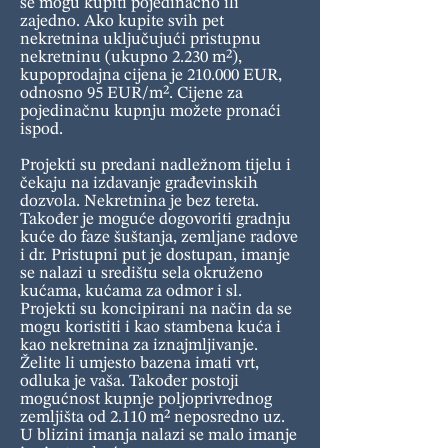
se mogu kupiti pojedinačno ili
zajedno. Ako kupite svih pet
nekretnina uključujući pristupnu
nekretninu (ukupno 2.230 m²),
kupoprodajna cijena je 210.000 EUR,
odnosno 95 EUR/m². Cijene za
pojedinačnu kupnju možete pronaći
ispod.
Projekti su predani nadležnom tijelu i
čekaju na izdavanje građevinskih
dozvola. Nekretnina je bez tereta.
Također je moguće dogovoriti gradnju
kuće do faze šuštanja, zemljane radove
i dr. Pristupni put je dostupan, imanje
se nalazi u središtu sela okruženo
kućama, kućama za odmor i sl.
Projekti su koncipirani na način da se
mogu koristiti i kao stambena kuća i
kao nekretnina za iznajmljivanje.
Želite li umjesto bazena imati vrt,
odluka je vaša. Također postoji
mogućnost kupnje poljoprivrednog
zemljišta od 2.110 m² neposredno uz.
U blizini imanja nalazi se malo imanje