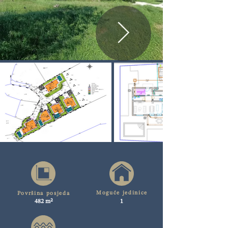
Moguće jedinice
Površina posjeda
482 m²
1