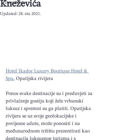
Kneževića
Događanja
Updated:
28. stu 2021.
Hotel Ikador Luxury Boutique Hotel & 
Spa
, Opatijska rivijera
Ponos svake destinacije su i preduvjeti za 
privlačenje gostiju koji žele vrhunski 
luksuz i spremni su ga platiti. Opatijska 
rivijera se uz svoje geolokacijske i 
povijesne adute, može ponositi i na 
međunarodnom tržištu prezentirati kao 
destinacija luksuznog turizma i s 