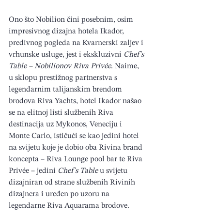
Ono što Nobilion čini posebnim, osim 
impresivnog dizajna hotela Ikador, 
predivnog pogleda na Kvarnerski zaljev i 
vrhunske usluge, jest i ekskluzivni 
Chef's 
Table – Nobilionov Riva Privée
. Naime, 
u sklopu prestižnog partnerstva s 
legendarnim talijanskim brendom 
brodova Riva Yachts, hotel Ikador našao 
se na elitnoj listi službenih Riva 
destinacija uz Mykonos, Veneciju i 
Monte Carlo, ističući se kao jedini hotel 
na svijetu koje je dobio oba Rivina brand 
koncepta – Riva Lounge pool bar te Riva 
Privée – jedini 
Chef's Table
 u svijetu 
dizajniran od strane službenih Rivinih 
dizajnera i uređen po uzoru na 
legendarne Riva Aquarama brodove.