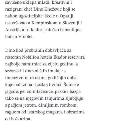
savršeno uklapa mladi, kreativni i 
razigrani chef Dino Knežević koji se 
nakon ugostiteljske  škole u Opatiji 
usavršavao u Kempinskom u Sloveniji i 
Austriji, a u Ikador je došao iz boutique 
hotela Vinotel.
Dino kod probranih dobavljača za 
restoran Nobilion hotela Ikador rezervira 
najbolje namirnice za cijelu godinu, a 
sezonski i dnevni štih im daje s 
intenzivnim okusima godišnjih doba 
koje nalazi na riječkoj tržnici. Šumske 
jagode, gel od mlaćenice, paske i bazga 
tako se na njegovim tanjurima sljubljuju 
s pačjom jetrom, dimljenim rombom, 
raguom od istarskog magarca i obrazima 
od boškarina.