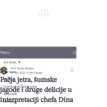
Objava
Sve teme
Prof. Karin Mimica
Sve teme
24. stu 2021.
5 min čitanja
Pačja jetra, šumske
Gradovi
Investment/Nekretnine
jagode i druge delicije u
Savjetnik
interpretaciji chefa Dina
Gourmet