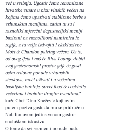
već u svibnju. Ugostit ćemo renomirane 
hrvatske vinare u nizu vinskih večeri na 
kojima ćemo uparivati etablirane berbe s 
vrhunskim menijima, zatim tu su i 
raznoliki mjesečni degustacijski meniji 
bazirani na raznolikosti namirnica iz 
regije, a tu valja izdvojiti i ekskluzivne 
Moët & Chandon pairing večere. Uz to, 
od ovog ljeta i naš će Riva Lounge dobiti 
svoj gastronomski prostor gdje će gosti 
osim redovne ponude vrhunskih 
steakova, moći uživati i u večerima 
baskijske kuhinje, street food & cocktails 
večerima i brojnim drugim eventima.
“ – 
kaže Chef Dino Knežević koji ovim 
putem poziva goste da mu se pridruže u 
Nobilionovom jedinstvenom gastro-
enološkom iskustvu.
O tome da svi segmenti ponude budu 