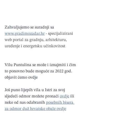
Zahvaljujemo se suradnji sa 
www.gradimozadar.hr
 - 
s
pecijalizirani 
web portal za gradnju, arhitekturu, 
uređenje i energetsku učinkovitost
Vilu Puntulina se može i iznajmiti i
 čim 
to ponovno bude moguće za 2022 god. 
objavit ćemo ovdje
Još puno lijepih vila u Istri za svoj 
sljedeći odmor možete pronaći 
ovdje
 ili 
neke od nas odabranih 
posebnih bisera 
za odmor duž hrvatske obale ovdje