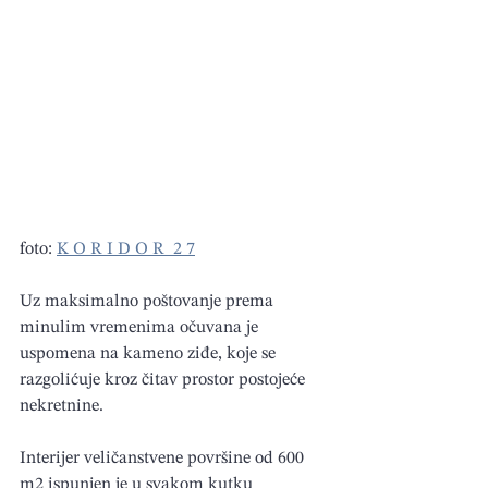
foto: 
K O R I D O R  2 7
Uz maksimalno poštovanje prema 
minulim vremenima očuvana je 
uspomena na kameno ziđe, koje se 
razgolićuje kroz čitav prostor postojeće 
nekretnine.
Interijer veličanstvene površine od 600 
m2 ispunjen je u svakom kutku 