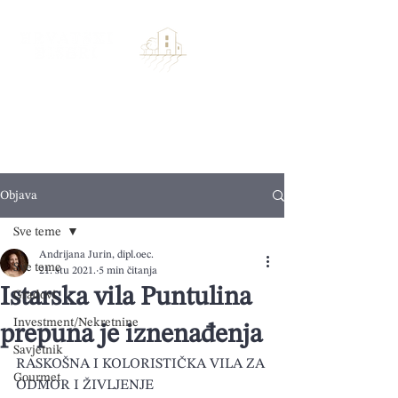
Objava
Sve teme
Andrijana Jurin, dipl.oec.
Sve teme
21. stu 2021.
5 min čitanja
Istarska vila Puntulina
Gradovi
Investment/Nekretnine
prepuna je iznenađenja
Savjetnik
RASKOŠNA I KOLORISTIČKA VILA ZA 
Gourmet
ODMOR I ŽIVLJENJE