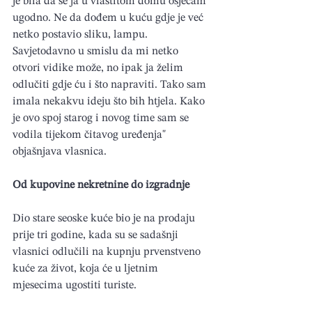
je bila da se ja u vlastitom domu osjećam 
ugodno. Ne da dođem u kuću gdje je već 
netko postavio sliku, lampu. 
Savjetodavno u smislu da mi netko 
otvori vidike može, no ipak ja želim 
odlučiti gdje ću i što napraviti. Tako sam 
imala nekakvu ideju što bih htjela. Kako 
je ovo spoj starog i novog time sam se 
vodila tijekom čitavog uređenja" 
objašnjava vlasnica.
Od kupovine nekretnine do izgradnje
Dio stare seoske kuće bio je na prodaju 
prije tri godine, kada su se sadašnji 
vlasnici odlučili na kupnju prvenstveno 
kuće za život, koja će u ljetnim 
mjesecima ugostiti turiste.